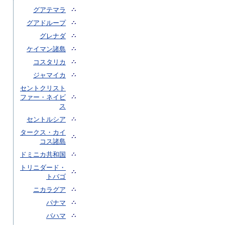
グアテマラ
グアドループ
グレナダ
ケイマン諸島
コスタリカ
ジャマイカ
セントクリスト
ファー・ネイビ
ス
セントルシア
タークス・カイ
コス諸島
ドミニカ共和国
トリニダード・
トバゴ
ニカラグア
パナマ
バハマ