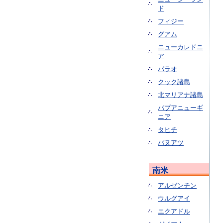
ド
フィジー
グアム
ニューカレドニ
ア
パラオ
クック諸島
北マリアナ諸島
パプアニューギ
ニア
タヒチ
バヌアツ
南米
アルゼンチン
ウルグアイ
エクアドル