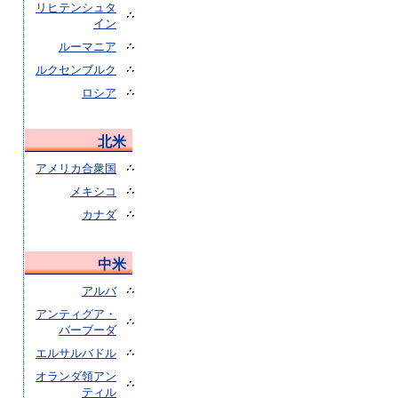
リヒテンシュタ
イン
ルーマニア
ルクセンブルク
ロシア
北米
アメリカ合衆国
メキシコ
カナダ
中米
アルバ
アンティグア・
バーブーダ
エルサルバドル
オランダ領アン
ティル