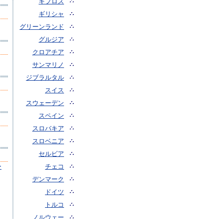
キプロス
ギリシャ
グリーンランド
グルジア
クロアチア
サンマリノ
ジブラルタル
スイス
スウェーデン
スペイン
スロバキア
スロベニア
セルビア
ー
チェコ
デンマーク
ドイツ
トルコ
ノルウェー