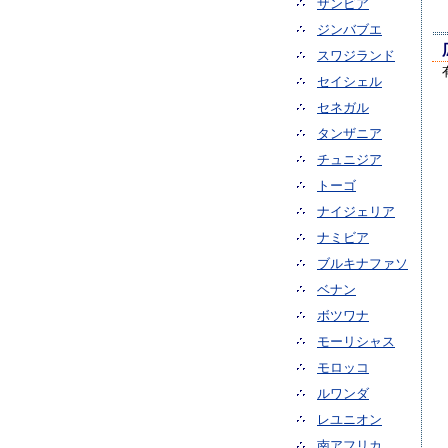
ザンビア
ジンバブエ
スワジランド
セイシェル
セネガル
タンザニア
チュニジア
トーゴ
ナイジェリア
ナミビア
ブルキナファソ
ベナン
ボツワナ
モーリシャス
モロッコ
ルワンダ
レユニオン
南アフリカ