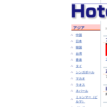
アジア
中国
日本
韓国
台湾
香港
タイ
シンガポール
マカオ
ラオス
ネパール
ミャンマー（ビ
ルマ）