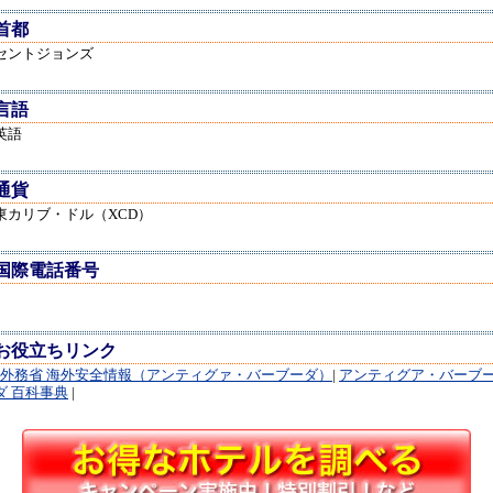
首都
セントジョンズ
言語
英語
通貨
東カリブ・ドル（XCD）
国際電話番号
1
お役立ちリンク
外務省 海外安全情報（アンティグァ・バーブーダ）
|
アンティグア・バーブ
ダ 百科事典
|