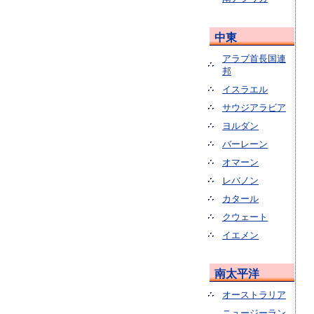
中東
アラブ首長国連
邦
イスラエル
サウジアラビア
ヨルダン
バーレーン
オマーン
レバノン
カタール
クウェート
イエメン
南太平洋
オーストラリア
ニュージーラン