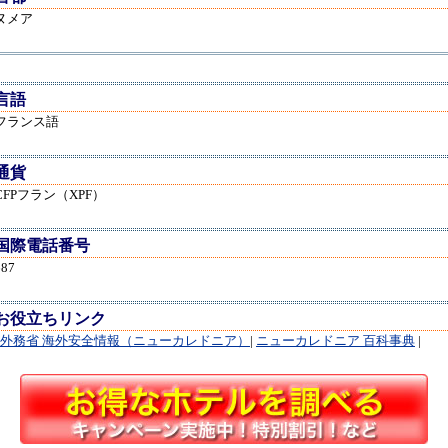
ヌメア
言語
フランス語
通貨
CFPフラン（XPF）
国際電話番号
687
お役立ちリンク
外務省 海外安全情報（ニューカレドニア）
|
ニューカレドニア 百科事典
|