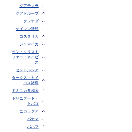
グアテマラ
グアドループ
グレナダ
ケイマン諸島
コスタリカ
ジャマイカ
セントクリスト
ファー・ネイビ
ス
セントルシア
タークス・カイ
コス諸島
ドミニカ共和国
トリニダード・
トバゴ
ニカラグア
パナマ
バハマ