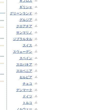
キプロス
ギリシャ
グリーンランド
グルジア
クロアチア
サンマリノ
ジブラルタル
スイス
スウェーデン
スペイン
スロバキア
スロベニア
セルビア
チェコ
デンマーク
ドイツ
トルコ
ノルウェー