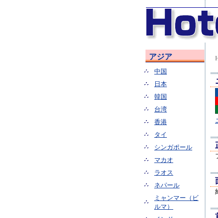
アジア
中国
日本
韓国
台湾
香港
タイ
シンガポール
マカオ
ラオス
ネパール
ミャンマー（ビ
ルマ）