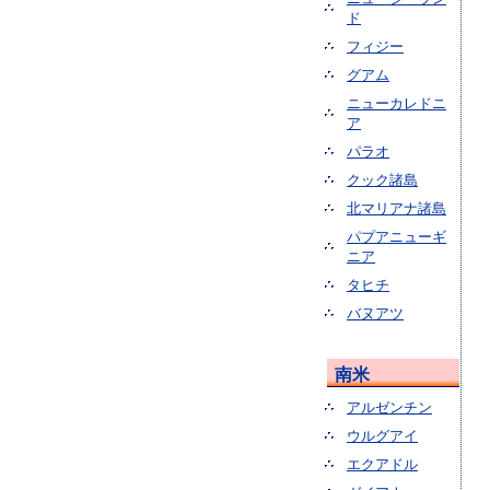
ド
フィジー
グアム
ニューカレドニ
ア
パラオ
クック諸島
北マリアナ諸島
パプアニューギ
ニア
タヒチ
バヌアツ
南米
アルゼンチン
ウルグアイ
エクアドル