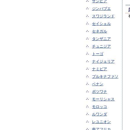
ザンビア
ジンバブエ
スワジランド
セイシェル
セネガル
タンザニア
チュニジア
トーゴ
ナイジェリア
ナミビア
ブルキナファソ
ベナン
ボツワナ
モーリシャス
モロッコ
ルワンダ
レユニオン
南アフリカ