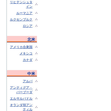
リヒテンシュタ
イン
ルーマニア
ルクセンブルク
ロシア
北米
アメリカ合衆国
メキシコ
カナダ
中米
アルバ
アンティグア・
バーブーダ
エルサルバドル
オランダ領アン
ティル