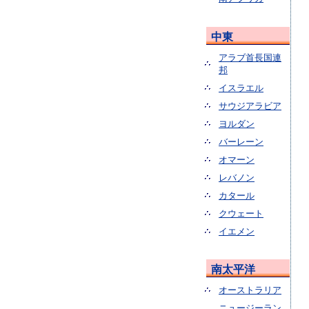
中東
アラブ首長国連
邦
イスラエル
サウジアラビア
ヨルダン
バーレーン
オマーン
レバノン
カタール
クウェート
イエメン
南太平洋
オーストラリア
ニュージーラン