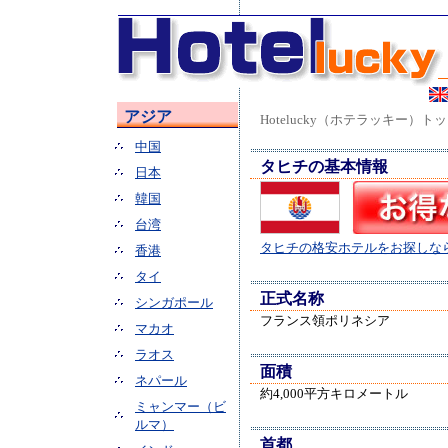
アジア
Hotelucky（ホテラッキー）ト
中国
タヒチの基本情報
日本
韓国
台湾
タヒチの格安ホテルをお探しな
香港
タイ
正式名称
シンガポール
フランス領ポリネシア
マカオ
ラオス
面積
ネパール
約4,000平方キロメートル
ミャンマー（ビ
ルマ）
首都