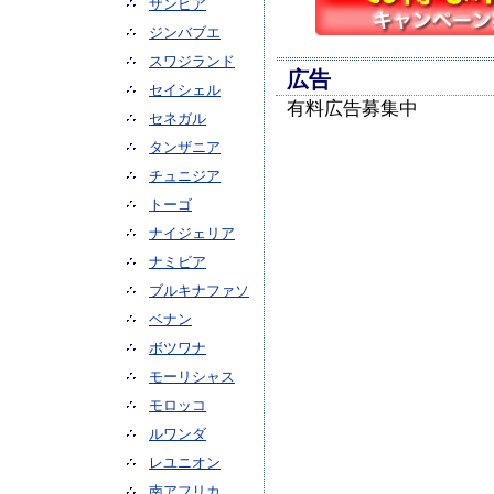
ザンビア
ジンバブエ
スワジランド
広告
セイシェル
有料広告募集中
セネガル
タンザニア
チュニジア
トーゴ
ナイジェリア
ナミビア
ブルキナファソ
ベナン
ボツワナ
モーリシャス
モロッコ
ルワンダ
レユニオン
南アフリカ