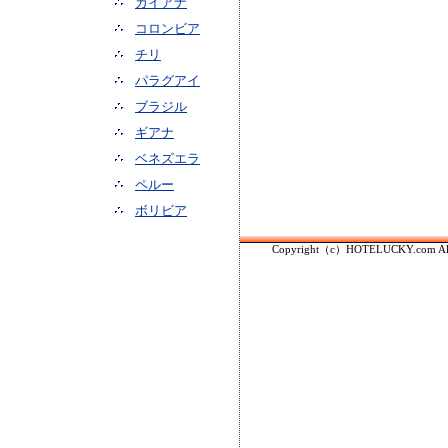
ガイアナ
コロンビア
チリ
パラグアイ
ブラジル
ギアナ
ベネズエラ
ペルー
ボリビア
Copyright（c）HOTELUCKY.com All r