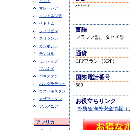
インド
パペーテ
マレーシア
インドネシア
ベトナム
言語
フィリピン
フランス語、タヒチ語
スリランカ
カンボジア
通貨
モンゴル
CFPフラン（XPF）
モルディブ
ブルネイ
パキスタン
国際電話番号
バングラデシュ
689
ウズベキスタン
カザフスタン
お役立ちリンク
アルメニア
|
外務省 海外安全情報（
アフリカ