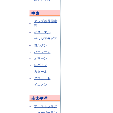
中東
アラブ首長国連
邦
イスラエル
サウジアラビア
ヨルダン
バーレーン
オマーン
レバノン
カタール
クウェート
イエメン
南太平洋
オーストラリア
ニュージーラン