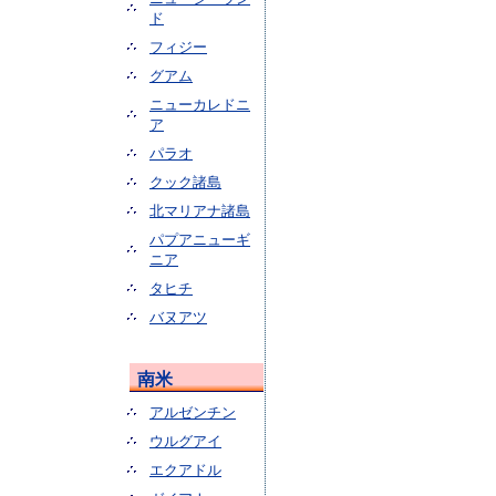
ド
フィジー
グアム
ニューカレドニ
ア
パラオ
クック諸島
北マリアナ諸島
パプアニューギ
ニア
タヒチ
バヌアツ
南米
アルゼンチン
ウルグアイ
エクアドル