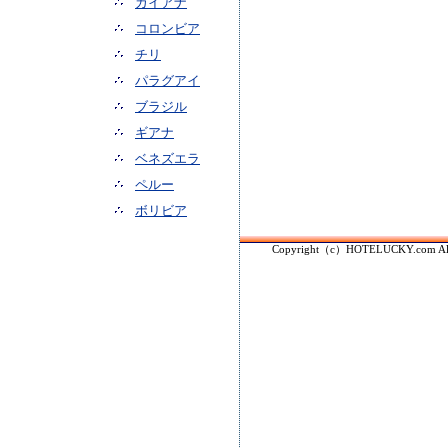
ガイアナ
コロンビア
チリ
パラグアイ
ブラジル
ギアナ
ベネズエラ
ペルー
ボリビア
Copyright（c）HOTELUCKY.com All r