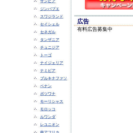
ザンビア
ジンバブエ
スワジランド
広告
セイシェル
有料広告募集中
セネガル
タンザニア
チュニジア
トーゴ
ナイジェリア
ナミビア
ブルキナファソ
ベナン
ボツワナ
モーリシャス
モロッコ
ルワンダ
レユニオン
南アフリカ