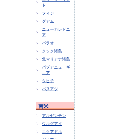
ド
フィジー
グアム
ニューカレドニ
ア
パラオ
クック諸島
北マリアナ諸島
パプアニューギ
ニア
タヒチ
バヌアツ
南米
アルゼンチン
ウルグアイ
エクアドル