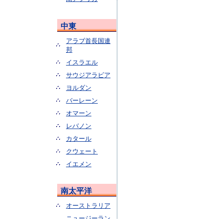
中東
アラブ首長国連
邦
イスラエル
サウジアラビア
ヨルダン
バーレーン
オマーン
レバノン
カタール
クウェート
イエメン
南太平洋
オーストラリア
ニュージーラン