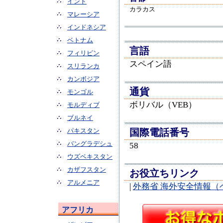
インド
カラカス
マレーシア
インドネシア
ベトナム
言語
フィリピン
スペイン語
スリランカ
カンボジア
通貨
モンゴル
ボリバル（VEB）
モルディブ
ブルネイ
パキスタン
国際電話番号
バングラデシュ
58
ウズベキスタン
カザフスタン
お役立ちリンク
アルメニア
|
外務省 海外安全情報（
アフリカ