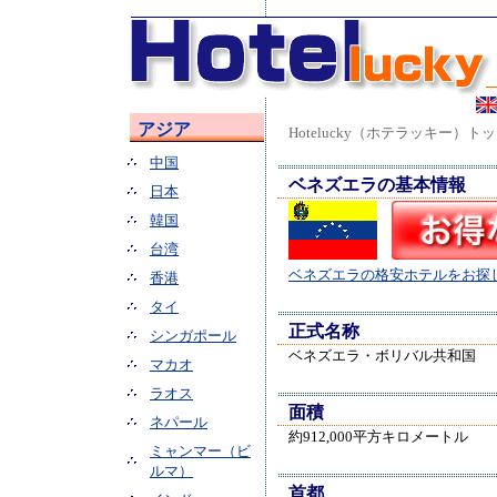
アジア
Hotelucky（ホテラッキー）ト
中国
ベネズエラの基本情報
日本
韓国
台湾
ベネズエラの格安ホテルをお探
香港
タイ
正式名称
シンガポール
ベネズエラ・ボリバル共和国
マカオ
ラオス
面積
ネパール
約912,000平方キロメートル
ミャンマー（ビ
ルマ）
首都